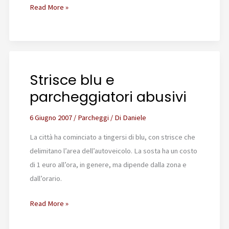
ZTL
Read More »
a
San
Lorenzo:
la
Strisce blu e
truffa
viene
parcheggiatori abusivi
a
galla
6 Giugno 2007
/
Parcheggi
/ Di
Daniele
La città ha cominciato a tingersi di blu, con strisce che
delimitano l’area dell’autoveicolo. La sosta ha un costo
di 1 euro all’ora, in genere, ma dipende dalla zona e
dall’orario.
Strisce
Read More »
blu