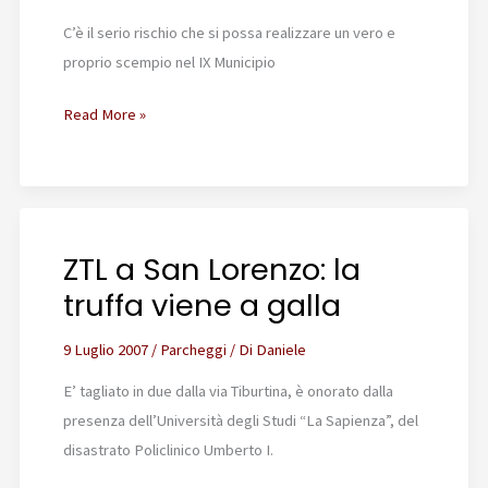
C’è il serio rischio che si possa realizzare un vero e
proprio scempio nel IX Municipio
Parcheggio
Read More »
sotterraneo
a
Via
Monza
ZTL a San Lorenzo: la
truffa viene a galla
9 Luglio 2007
/
Parcheggi
/ Di
Daniele
E’ tagliato in due dalla via Tiburtina, è onorato dalla
presenza dell’Università degli Studi “La Sapienza”, del
disastrato Policlinico Umberto I.