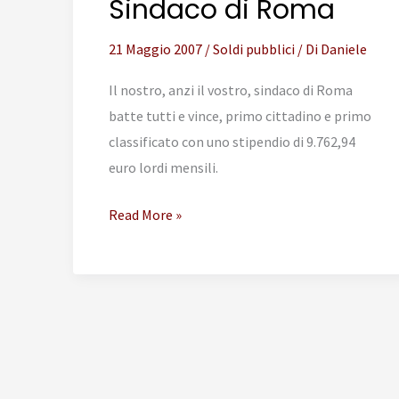
Sindaco di Roma
21 Maggio 2007
/
Soldi pubblici
/ Di
Daniele
Il nostro, anzi il vostro, sindaco di Roma
batte tutti e vince, primo cittadino e primo
classificato con uno stipendio di 9.762,94
euro lordi mensili.
9.762,94
Read More »
euro
di
stipendio
per
il
Sindaco
di