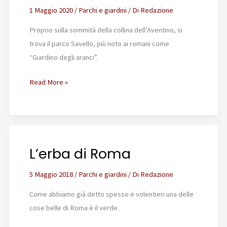
1 Maggio 2020
/
Parchi e giardini
/ Di
Redazione
Proprio sulla sommità della collina dell’Aventino, si
trova il parco Savello, più noto ai romani come
“Giardino degli aranci”.
Il
Read More »
giardino
degli
aranci
L’erba di Roma
5 Maggio 2018
/
Parchi e giardini
/ Di
Redazione
Come abbiamo già detto spesso e volentieri una delle
cose belle di Roma è il verde.