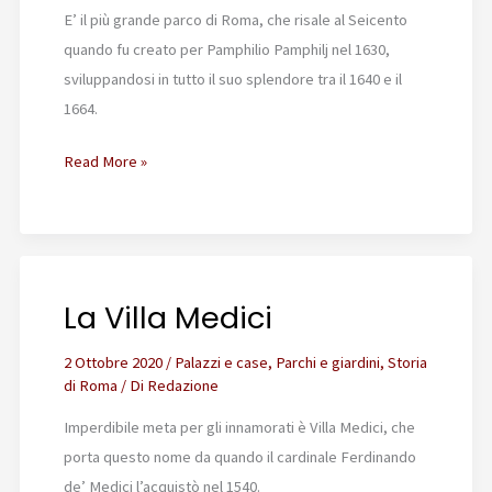
E’ il più grande parco di Roma, che risale al Seicento
quando fu creato per Pamphilio Pamphilj nel 1630,
sviluppandosi in tutto il suo splendore tra il 1640 e il
1664.
La
Read More »
Villa
Doria
Pamphilj
La Villa Medici
2 Ottobre 2020
/
Palazzi e case
,
Parchi e giardini
,
Storia
di Roma
/ Di
Redazione
Imperdibile meta per gli innamorati è Villa Medici, che
porta questo nome da quando il cardinale Ferdinando
de’ Medici l’acquistò nel 1540.