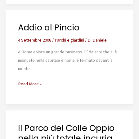
all’Orto
Botanico
Addio al Pincio
4 Settembre 2008
/
Parchi e giardini
/ Di
Daniele
A Roma esiste un grande business. E’ da anni che si è
insinuato nella capitale e non si è fermato davanti a
niente.
Addio
Read More »
al
Pincio
Il Parco del Colle Oppio
nella più totale incuria