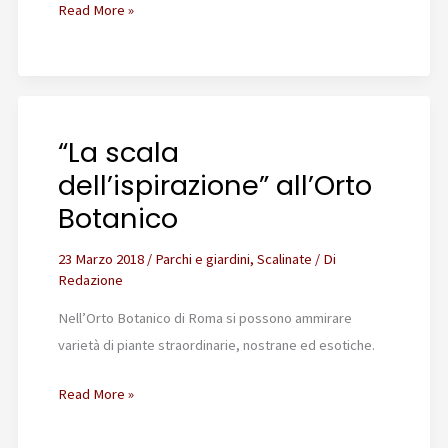
L’erba
Read More »
di
Roma
“La scala
dell’ispirazione” all’Orto
Botanico
23 Marzo 2018
/
Parchi e giardini
,
Scalinate
/ Di
Redazione
Nell’Orto Botanico di Roma si possono ammirare
varietà di piante straordinarie, nostrane ed esotiche.
“La
Read More »
scala
dell’ispirazione”