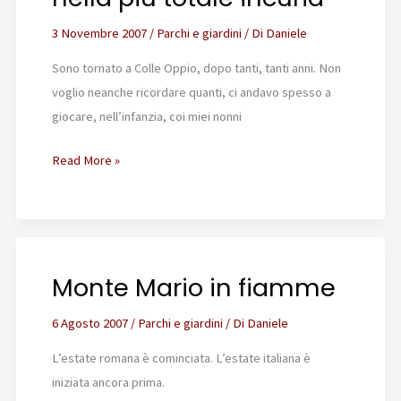
3 Novembre 2007
/
Parchi e giardini
/ Di
Daniele
Sono tornato a Colle Oppio, dopo tanti, tanti anni. Non
voglio neanche ricordare quanti, ci andavo spesso a
giocare, nell’infanzia, coi miei nonni
Il
Read More »
Parco
del
Colle
Oppio
Monte Mario in fiamme
nella
più
6 Agosto 2007
/
Parchi e giardini
/ Di
Daniele
totale
incuria
L’estate romana è cominciata. L’estate italiana è
iniziata ancora prima.