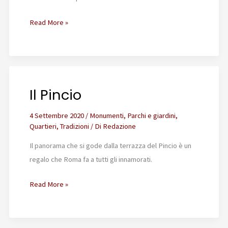
La
Read More »
Villa
Medici
Il Pincio
4 Settembre 2020
/
Monumenti
,
Parchi e giardini
,
Quartieri
,
Tradizioni
/ Di
Redazione
Il panorama che si gode dalla terrazza del Pincio è un
regalo che Roma fa a tutti gli innamorati.
Il
Read More »
Pincio