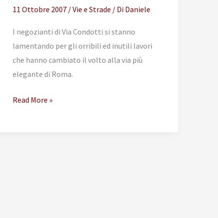
11 Ottobre 2007
/
Vie e Strade
/ Di
Daniele
I negozianti di Via Condotti si stanno
lamentando per gli orribili ed inutili lavori
che hanno cambiato il volto alla via più
elegante di Roma.
Via
Read More »
Condotti
rovinata
dai
lavori