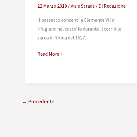
22 Marzo 2019
/
Vie e Strade
/ Di
Redazione
Il passetto consentì a Clemente VII di
rifugiarsi nel castello durante il terribile
sacco di Roma del 1527.
Inaugurazione
Read More »
del
“passetto”
←
Precedente