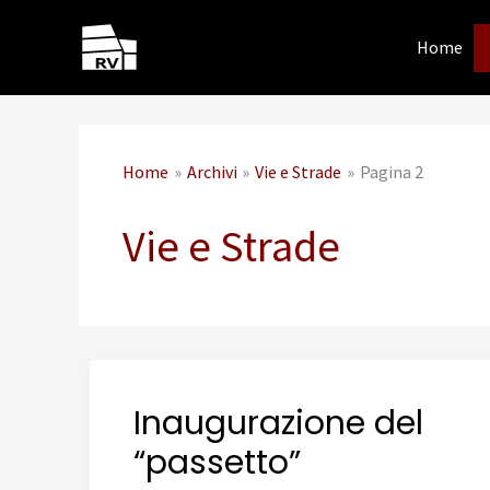
Vai
al
Home
contenuto
Home
Archivi
Vie e Strade
Pagina 2
Vie e Strade
Inaugurazione del
“passetto”