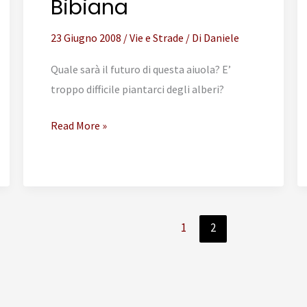
Bibiana
23 Giugno 2008
/
Vie e Strade
/ Di
Daniele
Quale sarà il futuro di questa aiuola? E’
troppo difficile piantarci degli alberi?
Isola
Read More »
della
discarica
a
Via
di
1
2
Santa
Bibiana