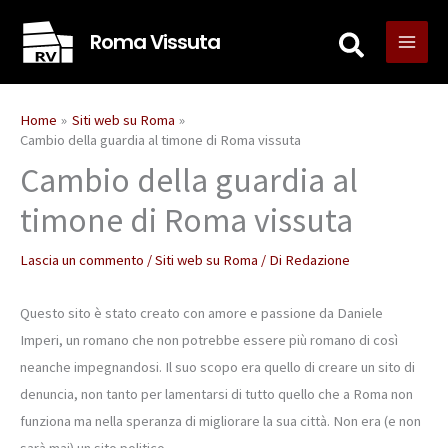
Vai
Roma Vissuta
al
contenuto
Home
Siti web su Roma
Cambio della guardia al timone di Roma vissuta
Cambio della guardia al
timone di Roma vissuta
Lascia un commento
/
Siti web su Roma
/ Di
Redazione
Questo sito è stato creato con amore e passione da Daniele
Imperi, un romano che non potrebbe essere più romano di così
neanche impegnandosi. Il suo scopo era quello di creare un sito di
denuncia, non tanto per lamentarsi di tutto quello che a Roma non
funziona ma nella speranza di migliorare la sua città. Non era (e non