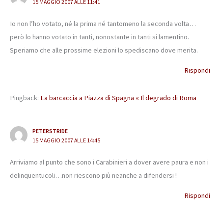
15 MAGGIO 2007 ALLE 11:41
Io non l’ho votato, né la prima né tantomeno la seconda volta…
però lo hanno votato in tanti, nonostante in tanti si lamentino.
Speriamo che alle prossime elezioni lo spediscano dove merita.
Rispondi
Pingback:
La barcaccia a Piazza di Spagna « Il degrado di Roma
PETERSTRIDE
15 MAGGIO 2007 ALLE 14:45
Arriviamo al punto che sono i Carabinieri a dover avere paura e non i
delinquentucoli…non riescono più neanche a difendersi !
Rispondi