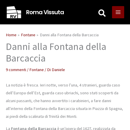
Vai
Roma Vissuta
al
contenuto
Home
Fontane
Danni alla Fontana della Barcaccia
Danni alla Fontana della
Barcaccia
9 commenti
/
Fontane
/ Di
Daniele
La notizia è fresca. Ieri notte, verso l’una, 4 stranieri, guarda caso
dell’Europa dell’Est, guarda caso ubriachi, sono stati scoperti da
alcuni passanti, che hanno avvertito i carabinieri, a fare danni
all’interno della Fontana della Barcaccia situata in Piazza di Spagna,
ai piedi della scalinata di Trinità dei Monti.
La
Fontana della Barcaccia
è un’opera del 1627, realizzata da