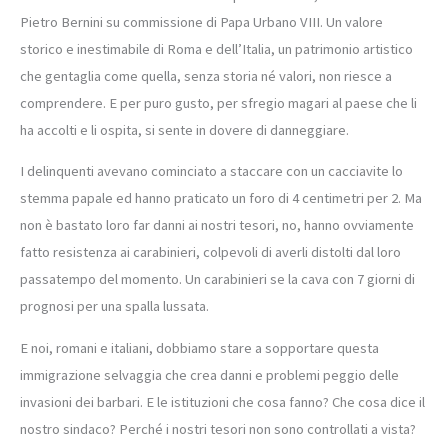
Pietro Bernini su commissione di Papa Urbano VIII. Un valore
storico e inestimabile di Roma e dell’Italia, un patrimonio artistico
che gentaglia come quella, senza storia né valori, non riesce a
comprendere. E per puro gusto, per sfregio magari al paese che li
ha accolti e li ospita, si sente in dovere di danneggiare.
I delinquenti avevano cominciato a staccare con un cacciavite lo
stemma papale ed hanno praticato un foro di 4 centimetri per 2. Ma
non è bastato loro far danni ai nostri tesori, no, hanno ovviamente
fatto resistenza ai carabinieri, colpevoli di averli distolti dal loro
passatempo del momento. Un carabinieri se la cava con 7 giorni di
prognosi per una spalla lussata.
E noi, romani e italiani, dobbiamo stare a sopportare questa
immigrazione selvaggia che crea danni e problemi peggio delle
invasioni dei barbari. E le istituzioni che cosa fanno? Che cosa dice il
nostro sindaco? Perché i nostri tesori non sono controllati a vista?