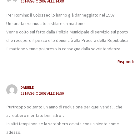
16 MAGGIO 2007 ALLE 14:08
Per Romina: il Colosseo lo hanno già danneggiato nel 1997.
Un turista era riuscito a sfilare un mattone.
Venne colto sul fatto dalla Polizia Municipale di servizio sul posto
che recuperò il pezzo e lo denunciò alla Procura della Repubblica.
Il mattone venne poi preso in consegna dalla sovrintendenza.
Rispondi
DANIELE
23 MAGGIO 2007 ALLE 16:50
Purtroppo soltanto un anno di reclusione per quei vandali, che
avrebbero meritato ben altro…
In altri tempi non se la sarebbero cavata con un niente come
adesso.