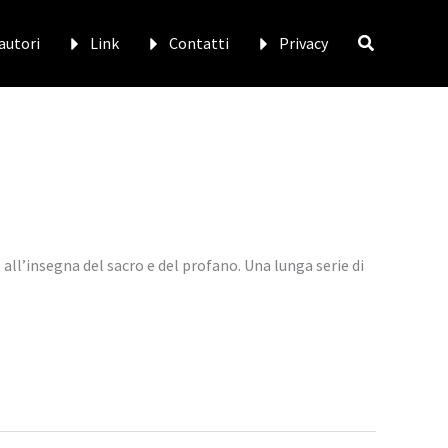
 autori
Link
Contatti
Privacy
e all’insegna del sacro e del profano. Una lunga serie di