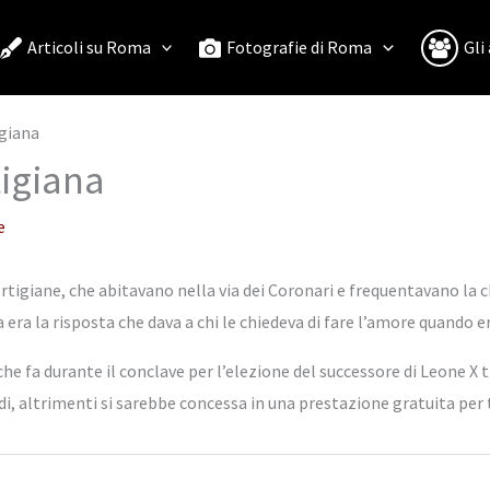
Articoli su Roma
Fotografie di Roma
Gli
giana
igiana
e
rtigiane, che abitavano nella via dei Coronari e frequentavano la 
 la risposta che dava a chi le chiedeva di fare l’amore quando era
 fa durante il conclave per l’elezione del successore di Leone X tr
di, altrimenti si sarebbe concessa in una prestazione gratuita per t