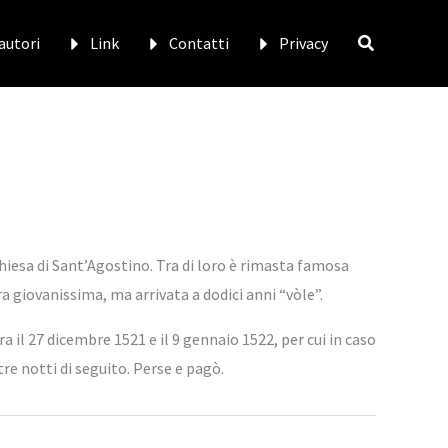
 autori
Link
Contatti
Privacy
chiesa di Sant’Agostino. Tra di loro è rimasta famosa
 giovanissima, ma arrivata a dodici anni “vòle”.
a il 27 dicembre 1521 e il 9 gennaio 1522, per cui in caso
re notti di seguito. Perse e pagò.