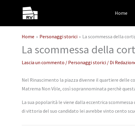
Vai
al
Home
contenuto
Home
Personaggi storici
La scommessa della corti
La scommessa della cort
Lascia un commento
/
Personaggi storici
/ Di
Redazion
Nel Rinascimento la piazza divenne il quartiere delle co
Matrema Non Vòle, così soprannominata perchè questa era
La sua popolarità le viene dalla eccentrica scommessa che
di vittoria del suo candidato lei avrebbe vinto cento scu