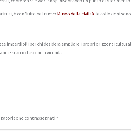
i, conferenze e workshop, diventando un punto di riferimento per 
stituti, è confluito nel nuovo
Museo delle civiltà
: le collezioni son
te imperdibili per chi desidera ampliare i propri orizzonti cultural
ano e si arricchiscono a vicenda.
igatori sono contrassegnati
*