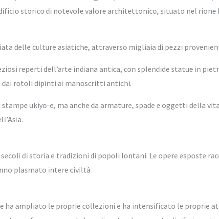
dificio storico di notevole valore architettonico, situato nel rione 
a delle culture asiatiche, attraverso migliaia di pezzi provenienti 
ziosi reperti dell’arte indiana antica, con splendide statue in piet
dai rotoli dipinti ai manoscritti antichi.
i stampe ukiyo-e, ma anche da armature, spade e oggetti della vit
ll’Asia.
secoli di storia e tradizioni di popoli lontani. Le opere esposte ra
hanno plasmato intere civiltà.
 ha ampliato le proprie collezioni e ha intensificato le proprie att