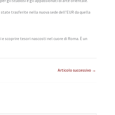
gli studiosi e gli appassionati di arte orientale.
o state trasferite nella nuova sede dell’EUR da quella
i e scoprire tesori nascosti nel cuore di Roma. È un
Articolo successivo
→