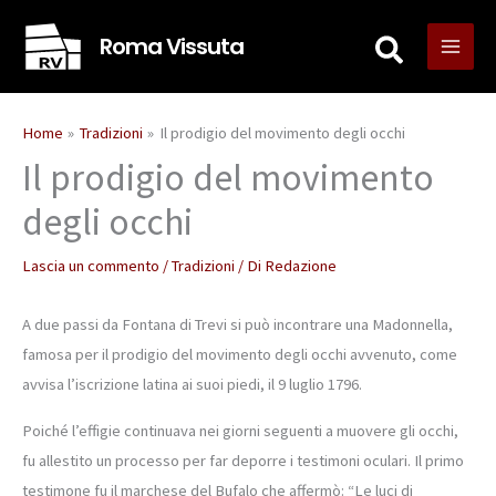
Vai
Roma Vissuta
al
contenuto
Home
Tradizioni
Il prodigio del movimento degli occhi
Il prodigio del movimento
degli occhi
Lascia un commento
/
Tradizioni
/ Di
Redazione
A due passi da Fontana di Trevi si può incontrare una Madonnella,
famosa per il prodigio del movimento degli occhi avvenuto, come
avvisa l’iscrizione latina ai suoi piedi, il 9 luglio 1796.
Poiché l’effigie continuava nei giorni seguenti a muovere gli occhi,
fu allestito un processo per far deporre i testimoni oculari. Il primo
testimone fu il marchese del Bufalo che affermò: “Le luci di