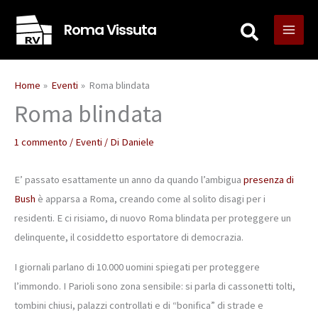
Vai
Roma Vissuta
al
contenuto
Home
Eventi
Roma blindata
Roma blindata
1 commento
/
Eventi
/ Di
Daniele
E’ passato esattamente un anno da quando l’ambigua
presenza di
Bush
è apparsa a Roma, creando come al solito disagi per i
residenti. E ci risiamo, di nuovo Roma blindata per proteggere un
delinquente, il cosiddetto esportatore di democrazia.
I giornali parlano di 10.000 uomini spiegati per proteggere
l’immondo. I Parioli sono zona sensibile: si parla di cassonetti tolti,
tombini chiusi, palazzi controllati e di “bonifica” di strade e