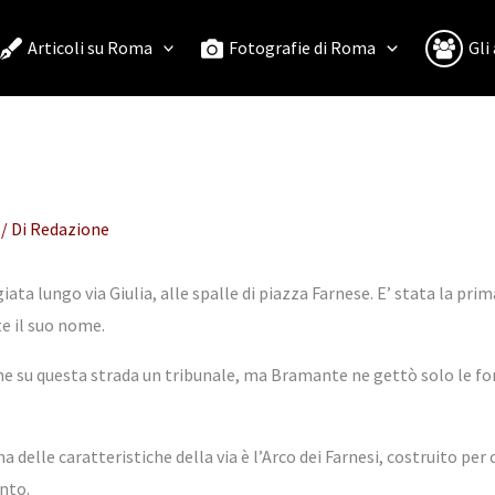
Articoli su Roma
Fotografie di Roma
Gli
/ Di
Redazione
ta lungo via Giulia, alle spalle di piazza Farnese. E’ stata la prim
te il suo nome.
che su questa strada un tribunale, ma Bramante ne gettò solo le fo
na delle caratteristiche della via è l’Arco dei Farnesi, costruito pe
nto.