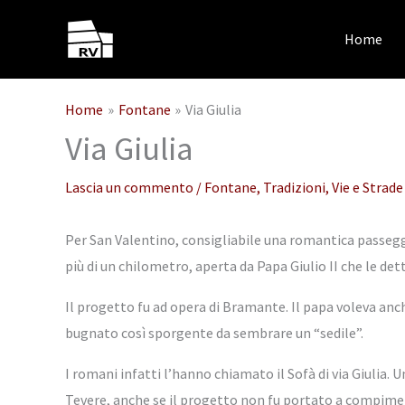
Vai
al
Home
contenuto
Home
Fontane
Via Giulia
Via Giulia
Lascia un commento
/
Fontane
,
Tradizioni
,
Vie e Strade
Per San Valentino, consigliabile una romantica passeggia
più di un chilometro, aperta da Papa Giulio II che le det
Il progetto fu ad opera di Bramante. Il papa voleva an
bugnato così sporgente da sembrare un “sedile”.
I romani infatti l’hanno chiamato il Sofà di via Giulia. U
Tevere, anche se il progetto non fu portato a compime