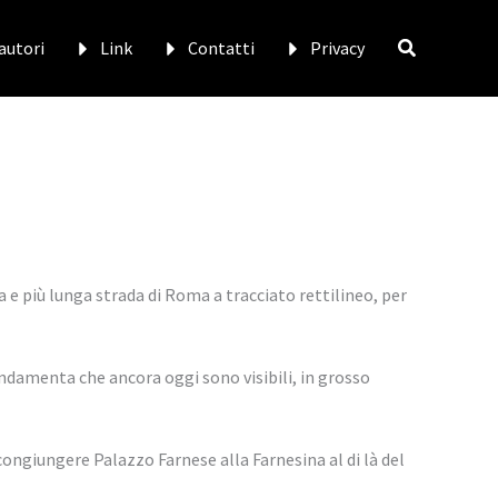
 autori
Link
Contatti
Privacy
a e più lunga strada di Roma a tracciato rettilineo, per
ndamenta che ancora oggi sono visibili, in grosso
r congiungere Palazzo Farnese alla Farnesina al di là del