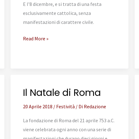
E l’8 dicembre, e si tratta di una festa
esclusivamente cattolica, senza
manifestazioni di carattere civile.
La
Read More »
festa
dell’Immacolata
Il Natale di Roma
20 Aprile 2018
/
Festività
/ Di
Redazione
La fondazione di Roma del 21 aprile 753 a.C.
viene celebrata ogni anno con una serie di
manifestazioni che durano dieci giorni e