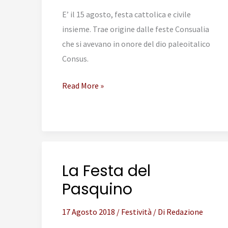
E’ il 15 agosto, festa cattolica e civile
insieme. Trae origine dalle feste Consualia
che si avevano in onore del dio paleoitalico
Consus.
Il
Read More »
Ferragosto
a
Roma
La Festa del
Pasquino
17 Agosto 2018
/
Festività
/ Di
Redazione