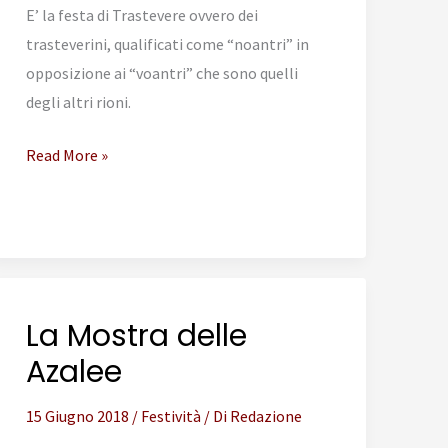
E’ la festa di Trastevere ovvero dei
trasteverini, qualificati come “noantri” in
opposizione ai “voantri” che sono quelli
degli altri rioni.
La
Read More »
Festa
de
Noantri
La Mostra delle
Azalee
15 Giugno 2018
/
Festività
/ Di
Redazione