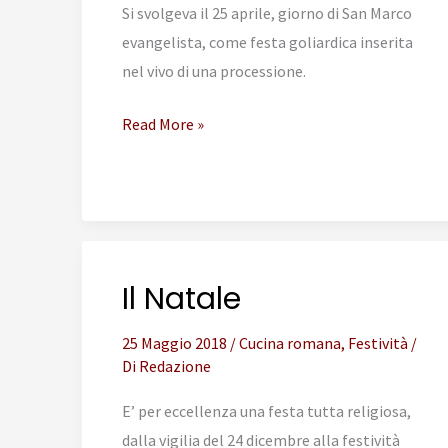
Si svolgeva il 25 aprile, giorno di San Marco
evangelista, come festa goliardica inserita
nel vivo di una processione.
La
Read More »
Festa
del
Pasquino
Il Natale
25 Maggio 2018
/
Cucina romana
,
Festività
/
Di
Redazione
E’ per eccellenza una festa tutta religiosa,
dalla vigilia del 24 dicembre alla festività