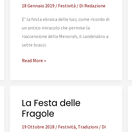
18 Gennaio 2019
/
Festività
/ Di
Redazione
E’ la festa ebraica delle luci, come ricordo di
un antico miracolo che permise la
riaccensione della Menorah, il candelabro a
sette bracci.
La
Read More »
festa
del
Chanukkà
La Festa delle
Fragole
19 Ottobre 2018
/
Festività
,
Tradizioni
/ Di