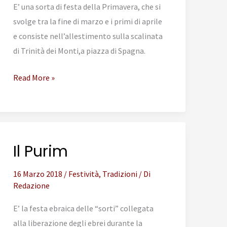
E’ una sorta di festa della Primavera, che si
svolge tra la fine di marzo e i primi di aprile
e consiste nell’allestimento sulla scalinata
di Trinità dei Monti,a piazza di Spagna.
La
Read More »
Mostra
delle
Azalee
Il Purim
16 Marzo 2018
/
Festività
,
Tradizioni
/ Di
Redazione
E’ la festa ebraica delle “sorti” collegata
alla liberazione degli ebrei durante la