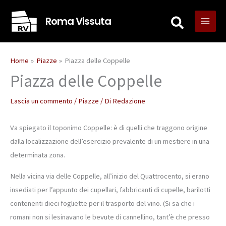
Vai
Roma Vissuta
al
contenuto
Home
Piazze
Piazza delle Coppelle
Piazza delle Coppelle
Lascia un commento
/
Piazze
/ Di
Redazione
Va spiegato il toponimo Coppelle: è di quelli che traggono origine
dalla localizzazione dell’esercizio prevalente di un mestiere in una
determinata zona.
Nella vicina via delle Coppelle, all’inizio del Quattrocento, si erano
insediati per l’appunto dei cupellari, fabbricanti di cupelle, barilotti
contenenti dieci fogliette per il trasporto del vino. (Si sa che i
romani non si lesinavano le bevute di cannellino, tant’è che presso